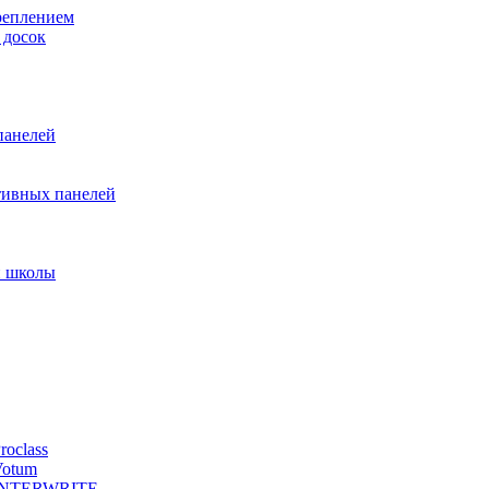
реплением
 досок
панелей
тивных панелей
и школы
oclass
Votum
й INTERWRITE