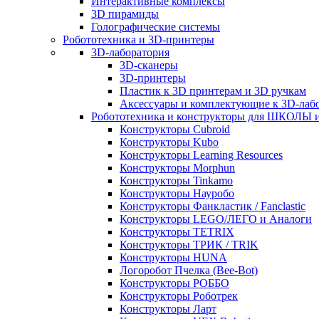
Интерактивные комплексы
3D пирамиды
Голографические системы
Робототехника и 3D-принтеры
3D-лаборатория
3D-сканеры
3D-принтеры
Пластик к 3D принтерам и 3D ручкам
Аксессуары и комплектующие к 3D-лаб
Робототехника и конструкторы для ШКОЛ
Конструкторы Cubroid
Конструкторы Kubo
Конструкторы Learning Resources
Конструкторы Morphun
Конструкторы Tinkamo
Конструкторы Науробо
Конструкторы Фанкластик / Fanclastic
Конструкторы LEGO/ЛЕГО и Аналоги
Конструкторы TETRIX
Конструкторы ТРИК / TRIK
Конструкторы HUNA
Логоробот Пчелка (Bee-Bot)
Конструкторы РОББО
Конструкторы Роботрек
Конструкторы Ларт