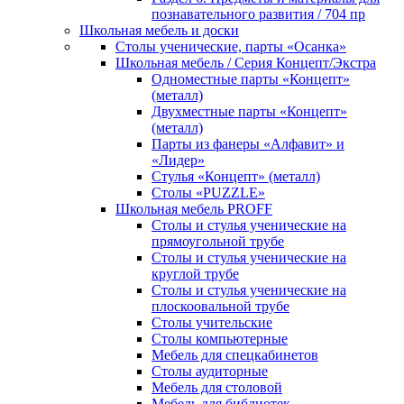
познавательного развития / 704 пр
Школьная мебель и доски
Столы ученические, парты «Осанка»
Школьная мебель / Серия Концепт/Экстра
Одноместные парты «Концепт»
(металл)
Двухместные парты «Концепт»
(металл)
Парты из фанеры «Алфавит» и
«Лидер»
Стулья «Концепт» (металл)
Столы «PUZZLE»
Школьная мебель PROFF
Столы и стулья ученические на
прямоугольной трубе
Столы и стулья ученические на
круглой трубе
Столы и стулья ученические на
плоскоовальной трубе
Столы учительские
Столы компьютерные
Мебель для спецкабинетов
Столы аудиторные
Мебель для столовой
Мебель для библиотек