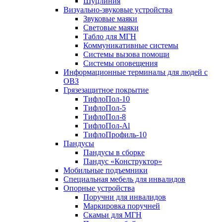
Шуцлиния
Визуально-звуковые устройства
Звуковые маяки
Световые маяки
Табло для МГН
Коммуникативные системы
Системы вызова помощи
Системы оповещения
Информационные терминалы для людей с
ОВЗ
Грязезащитное покрытие
ТифлоПол-10
ТифлоПол-5
ТифлоПол-8
ТифлоПол-Al
ТифлоПрофиль-10
Пандусы
Пандусы в сборке
Пандус «Конструктор»
Мобильные подъемники
Специальная мебель для инвалидов
Опорные устройства
Поручни для инвалидов
Маркировка поручней
Скамьи для МГН