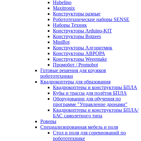
Hubelino
Maxitronix
Конструкторы разные
Робототехнические наборы SENSE
Наборы Техник
Конструкторы Arduino-KIT
Конструкторы Botzees
MiniBot
Конструкторы Алгоритмик
Конструкторы АВРОРА
Конструкторы Weeemake
Промобот / Promobot
Готовые решения для кружков
робототехники
Квадрокоптеры для образования
Квадрокоптеры и конструкторы БПЛА
Кубы и трассы для полётов БПЛА
Оборудовании для обучения по
программе "Управление дронами"
Квадрокоптеры и конструкторы БПЛА/
БАС самолетного типа
Роверы
Специализированная мебель и поля
Стол и поля для соревнований по
робототехнике