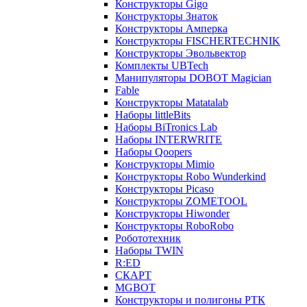
Конструкторы Gigo
Конструкторы Знаток
Конструкторы Амперка
Конструкторы FISCHERTECHNIK
Конструкторы Эвольвектор
Комплекты UBTech
Манипуляторы DOBOT Magician
Fable
Конструкторы Matatalab
Наборы littleBits
Наборы BiTronics Lab
Наборы INTERWRITE
Наборы Qoopers
Конструкторы Mimio
Конструкторы Robo Wunderkind
Конструкторы Picaso
Конструкторы ZOMETOOL
Конструкторы Hiwonder
Конструкторы RoboRobo
Робототехник
Наборы TWIN
R:ED
СКАРТ
MGBOT
Конструкторы и полигоны РТК