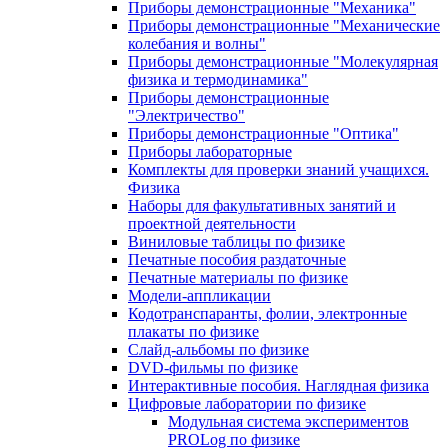
Приборы демонстрационные "Механика"
Приборы демонстрационные "Механические
колебания и волны"
Приборы демонстрационные "Молекулярная
физика и термодинамика"
Приборы демонстрационные
"Электричество"
Приборы демонстрационные "Оптика"
Приборы лабораторные
Комплекты для проверки знаний учащихся.
Физика
Наборы для факультативных занятий и
проектной деятельности
Виниловые таблицы по физике
Печатные пособия раздаточные
Печатные материалы по физике
Модели-аппликации
Кодотранспаранты, фолии, электронные
плакаты по физике
Слайд-альбомы по физике
DVD-фильмы по физике
Интерактивные пособия. Наглядная физика
Цифровые лаборатории по физике
Модульная система экспериментов
PROLog по физике