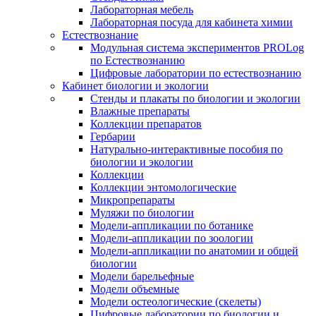
Лабораторная мебель
Лабораторная посуда для кабинета химии
Естествознание
Модульная система экспериментов PROLog
по Естествознанию
Цифровые лаборатории по естествознанию
Кабинет биологии и экологии
Стенды и плакаты по биологии и экологии
Влажные препараты
Коллекции препаратов
Гербарии
Натурально-интерактивные пособия по
биологии и экологии
Коллекции
Коллекции энтомологические
Микропрепараты
Муляжи по биологии
Модели-аппликации по ботанике
Модели-аппликации по зоологии
Модели-аппликации по анатомии и общей
биологии
Модели барельефные
Модели объемные
Модели остеологические (скелеты)
Цифровые лаборатории по биологии и