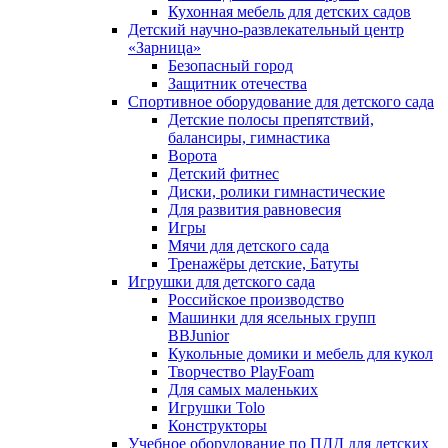
Кухонная мебель для детских садов
Детский научно-развлекательный центр
«Зарница»
Безопасный город
Защитник отечества
Спортивное оборудование для детского сада
Детские полосы препятствий,
балансиры, гимнастика
Ворота
Детский фитнес
Диски, ролики гимнастические
Для развития равновесия
Игры
Мячи для детского сада
Тренажёры детские, Батуты
Игрушки для детского сада
Российское производство
Машинки для ясельных групп
BBJunior
Кукольные домики и мебель для кукол
Творчество PlayFoam
Для самых маленьких
Игрушки Tolo
Конструкторы
Учебное оборудование по ПДД для детских