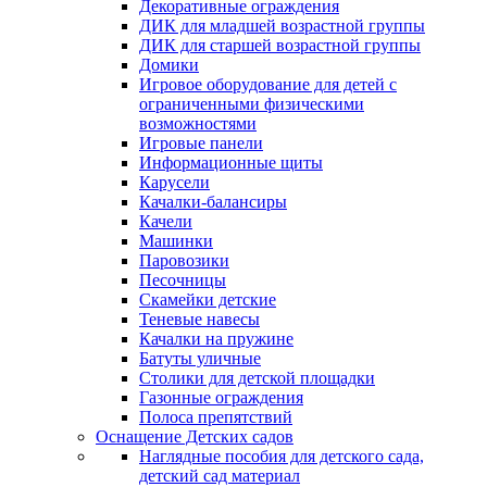
Декоративные ограждения
ДИК для младшей возрастной группы
ДИК для старшей возрастной группы
Домики
Игровое оборудование для детей с
ограниченными физическими
возможностями
Игровые панели
Информационные щиты
Карусели
Качалки-балансиры
Качели
Машинки
Паровозики
Песочницы
Скамейки детские
Теневые навесы
Качалки на пружине
Батуты уличные
Столики для детской площадки
Газонные ограждения
Полоса препятствий
Оснащение Детских садов
Наглядные пособия для детского сада,
детский сад материал