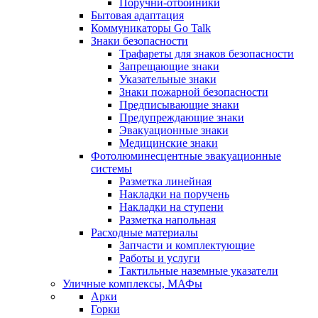
Поручни-отбойники
Бытовая адаптация
Коммуникаторы Go Talk
Знаки безопасности
Трафареты для знаков безопасности
Запрещающие знаки
Указательные знаки
Знаки пожарной безопасности
Предписывающие знаки
Предупреждающие знаки
Эвакуационные знаки
Медицинские знаки
Фотолюминесцентные эвакуационные
системы
Разметка линейная
Накладки на поручень
Накладки на ступени
Разметка напольная
Расходные материалы
Запчасти и комплектующие
Работы и услуги
Тактильные наземные указатели
Уличные комплексы, МАФы
Арки
Горки