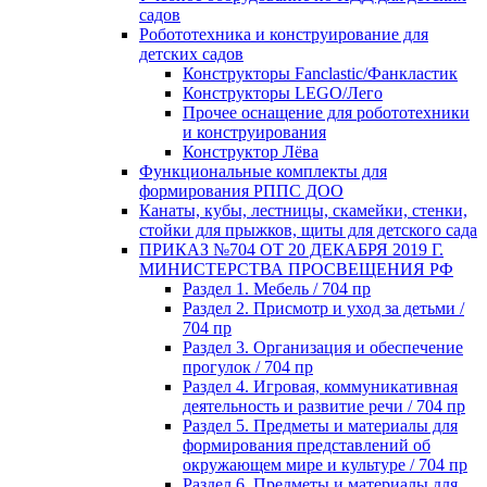
садов
Робототехника и конструирование для
детских садов
Конструкторы Fanclastic/Фанкластик
Конструкторы LEGO/Лего
Прочее оснащение для робототехники
и конструирования
Конструктор Лёва
Функциональные комплекты для
формирования РППС ДОО
Канаты, кубы, лестницы, скамейки, стенки,
стойки для прыжков, щиты для детского сада
ПРИКАЗ №704 ОТ 20 ДЕКАБРЯ 2019 Г.
МИНИСТЕРСТВА ПРОСВЕЩЕНИЯ РФ
Раздел 1. Мебель / 704 пр
Раздел 2. Присмотр и уход за детьми /
704 пр
Раздел 3. Организация и обеспечение
прогулок / 704 пр
Раздел 4. Игровая, коммуникативная
деятельность и развитие речи / 704 пр
Раздел 5. Предметы и материалы для
формирования представлений об
окружающем мире и культуре / 704 пр
Раздел 6. Предметы и материалы для