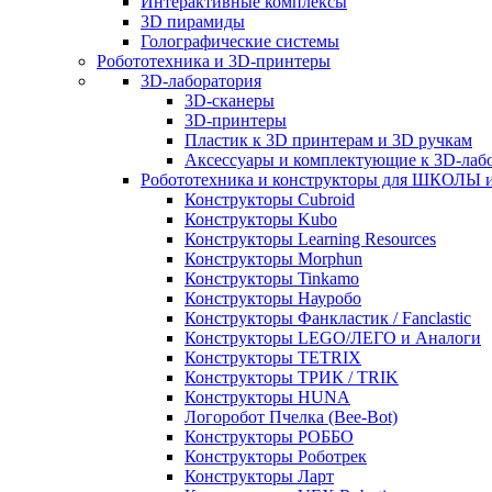
Интерактивные комплексы
3D пирамиды
Голографические системы
Робототехника и 3D-принтеры
3D-лаборатория
3D-сканеры
3D-принтеры
Пластик к 3D принтерам и 3D ручкам
Аксессуары и комплектующие к 3D-лаб
Робототехника и конструкторы для ШКОЛ
Конструкторы Cubroid
Конструкторы Kubo
Конструкторы Learning Resources
Конструкторы Morphun
Конструкторы Tinkamo
Конструкторы Науробо
Конструкторы Фанкластик / Fanclastic
Конструкторы LEGO/ЛЕГО и Аналоги
Конструкторы TETRIX
Конструкторы ТРИК / TRIK
Конструкторы HUNA
Логоробот Пчелка (Bee-Bot)
Конструкторы РОББО
Конструкторы Роботрек
Конструкторы Ларт