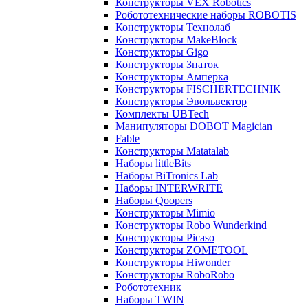
Конструкторы VEX Robotics
Робототехнические наборы ROBOTIS
Конструкторы Технолаб
Конструкторы MakeBlock
Конструкторы Gigo
Конструкторы Знаток
Конструкторы Амперка
Конструкторы FISCHERTECHNIK
Конструкторы Эвольвектор
Комплекты UBTech
Манипуляторы DOBOT Magician
Fable
Конструкторы Matatalab
Наборы littleBits
Наборы BiTronics Lab
Наборы INTERWRITE
Наборы Qoopers
Конструкторы Mimio
Конструкторы Robo Wunderkind
Конструкторы Picaso
Конструкторы ZOMETOOL
Конструкторы Hiwonder
Конструкторы RoboRobo
Робототехник
Наборы TWIN