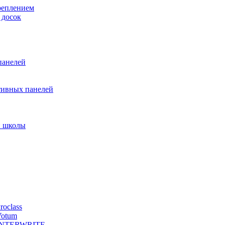
реплением
 досок
панелей
тивных панелей
и школы
oclass
Votum
й INTERWRITE